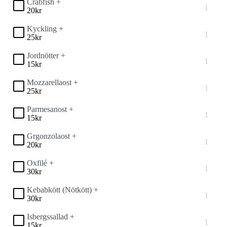
Crabfish +
20
kr
Kyckling +
25
kr
Jordnötter +
15
kr
Mozzarellaost +
25
kr
Parmesanost +
15
kr
Grgonzolaost +
20
kr
Oxfilé +
30
kr
Kebabkött (Nötkött) +
30
kr
Isbergssallad +
15
kr