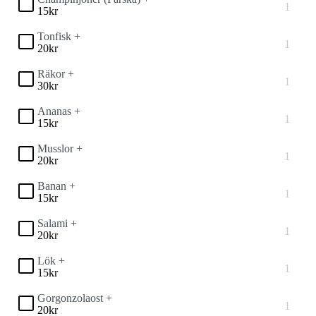
15
kr
Tonfisk +
20
kr
Räkor +
30
kr
Ananas +
15
kr
Musslor +
20
kr
Banan +
15
kr
Salami +
20
kr
Lök +
15
kr
Gorgonzolaost +
20
kr