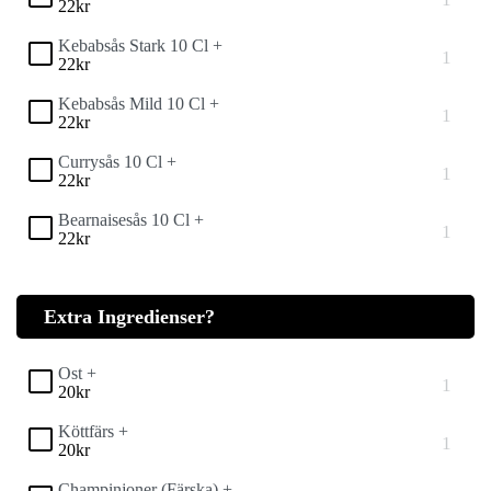
22
kr
Kebabsås Stark 10 Cl +
22
kr
Kebabsås Mild 10 Cl +
22
kr
Currysås 10 Cl +
22
kr
Bearnaisesås 10 Cl +
22
kr
Extra Ingredienser?
Ost +
20
kr
Köttfärs +
20
kr
Champinjoner (Färska) +