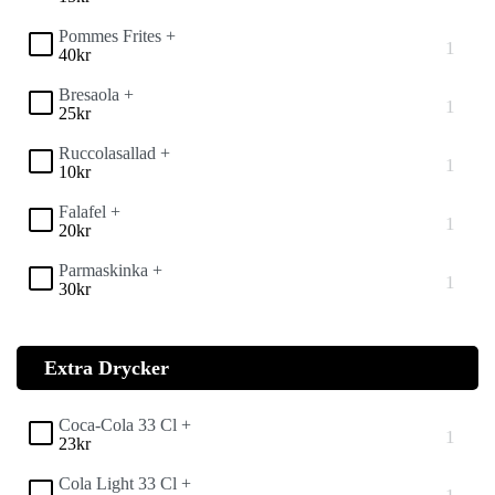
Pommes Frites +
40
kr
Bresaola +
25
kr
Ruccolasallad +
10
kr
Falafel +
20
kr
Parmaskinka +
30
kr
Extra Drycker
Coca-Cola 33 Cl +
23
kr
Cola Light 33 Cl +