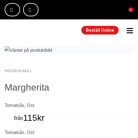
0
Beställ Online
PIZZOR KLASS 1
Margherita
Tomatsås, Ost
115
kr
från
Tomatsås, Ost