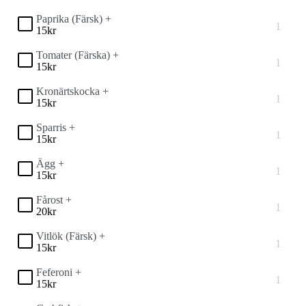
Paprika (Färsk) +
15
kr
Tomater (Färska) +
15
kr
Kronärtskocka +
15
kr
Sparris +
15
kr
Ägg +
15
kr
Fårost +
20
kr
Vitlök (Färsk) +
15
kr
Feferoni +
15
kr